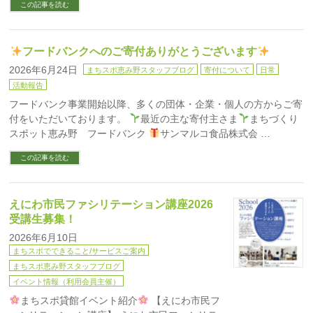
この記事を読む
フードバンクへのご寄付ありがとうございます
2026年6月24日
まちスポ恵み野スタッフブログ
寄付について
日常
活動報告
フードバンク事業開始以降、多くの団体・企業・個人の方からご寄
付をいただいております。
最近の主な寄付主さま
まちづくり
スポット恵み野 フードバンク
サンマルコ食品株式会 …
この記事を読む
えにわ市民ファシリテーション講座2026
受講生募集！
2026年6月10日
まちスポでできること/サービスご案内
まちスポ恵み野スタッフブログ
イベント情報（利用会員主催）
まちスポ貸館イベント紹介
【えにわ市民フ