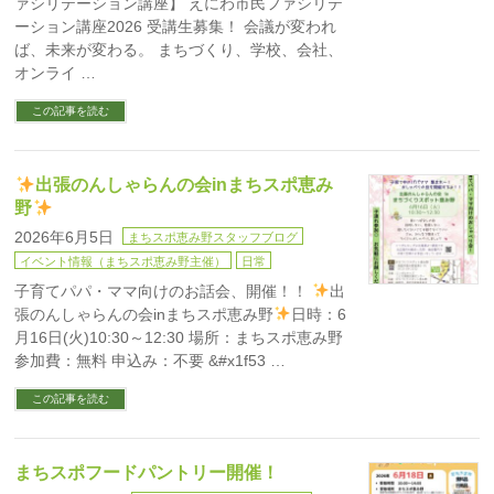
ァシリテーション講座】 えにわ市民ファシリテ
ーション講座2026 受講生募集！ 会議が変われ
ば、未来が変わる。 まちづくり、学校、会社、
オンライ …
この記事を読む
出張のんしゃらんの会inまちスポ恵み
野
2026年6月5日
まちスポ恵み野スタッフブログ
イベント情報（まちスポ恵み野主催）
日常
子育てパパ・ママ向けのお話会、開催！！
出
張のんしゃらんの会inまちスポ恵み野
日時：6
月16日(火)10:30～12:30 場所：まちスポ恵み野
参加費：無料 申込み：不要 &#x1f53 …
この記事を読む
まちスポフードパントリー開催！