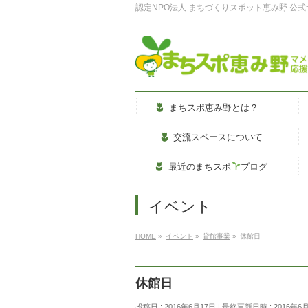
認定NPO法人 まちづくりスポット恵み野 公
まちスポ恵み野とは？
交流スペースについて
最近のまちスポ
ブログ
イベント
HOME
»
イベント
»
貸館事業
»
休館日
休館日
投稿日 : 2016年6月17日
最終更新日時 : 2016年6