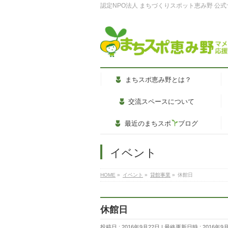
認定NPO法人 まちづくりスポット恵み野 公
まちスポ恵み野とは？
交流スペースについて
最近のまちスポ
ブログ
イベント
HOME
»
イベント
»
貸館事業
»
休館日
休館日
投稿日 : 2016年9月22日
最終更新日時 : 2016年9