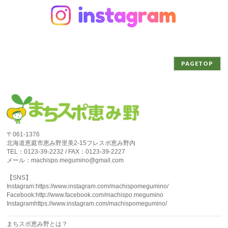
PAGETOP
〒061-1376
北海道恵庭市恵み野里美2-15フレスポ恵み野内
TEL：0123-39-2232 / FAX：0123-39-2227
メール：machispo.megumino@gmail.com
【SNS】
Instagram:https://www.instagram.com/machispomegumino/
Facebook:http://www.facebook.com/machispo.megumino
Instagramhttps://www.instagram.com/machispomegumino/
まちスポ恵み野とは？