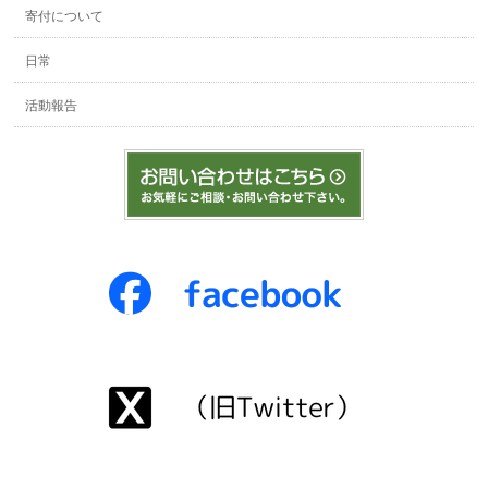
寄付について
日常
活動報告