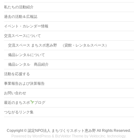
私たちの活動紹介
過去の活動＆広報誌
イベント・カレンダー情報
交流スペースについて
交流スペース まちスポ恵み野 （貸館・レンタルスペース）
備品レンタルについて
備品レンタル 商品紹介
活動を応援する
事業報告および決算報告
お問い合わせ
最近のまちスポ
ブログ
つながるリンク集
Copyright ©
認定NPO法人 まちづくりスポット恵み野
All Rights Reserved.
Powered by
WordPress
&
BizVektor Theme
by
Vektor,Inc.
technology.