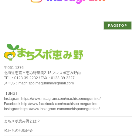
PAGETOP
〒061-1376
北海道恵庭市恵み野里美2-15フレスポ恵み野内
TEL：0123-39-2232 / FAX：0123-39-2227
メール：machispo.megumino@gmail.com
【SNS】
Instagram:https://www.instagram.com/machispomegumino/
Facebook:http://www.facebook.com/machispo.megumino
Instagramhttps://www.instagram.com/machispomegumino/
まちスポ恵み野とは？
私たちの活動紹介