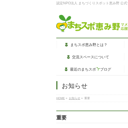
認定NPO法人 まちづくりスポット恵み野 公
まちスポ恵み野とは？
交流スペースについて
最近のまちスポ
ブログ
お知らせ
HOME
»
お知らせ
»
重要
重要