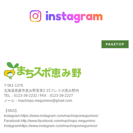
PAGETOP
〒061-1376
北海道恵庭市恵み野里美2-15フレスポ恵み野内
TEL：0123-39-2232 / FAX：0123-39-2227
メール：machispo.megumino@gmail.com
【SNS】
Instagram:https://www.instagram.com/machispomegumino/
Facebook:http://www.facebook.com/machispo.megumino
Instagramhttps://www.instagram.com/machispomegumino/